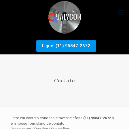
Ligue: (11) 95847-2672
Contato
Entre em contato conosco através telefone
(11) 95847-2672
o
em nosso formulário de contato:
Orçamentos / Duvidas / Sugestões: